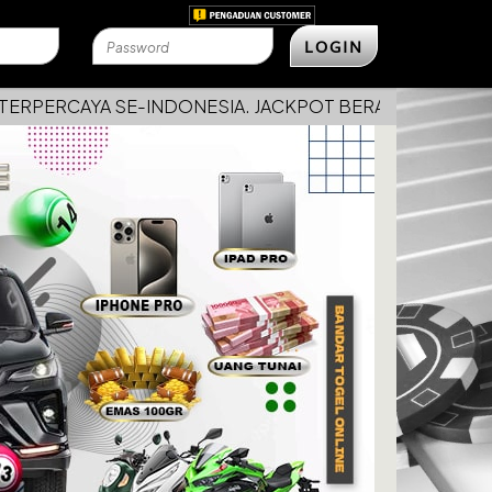
LOGIN
RCAYA SE-INDONESIA. JACKPOT BERAPAPUN PASTI LUNA