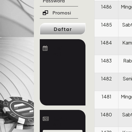
Password
1486
Ming
Promosi
1485
Sab
Daftar
1484
Kam
Hasil
Terakhir
1483
Rab
HUAHIN 2100
8449
1482
Sen
SYDNEY
7097
SINGAPORE
0715
1481
Ming
HONGKONG
1083
1480
Sab
Berita
Terakhir