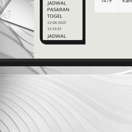
1479
Kam
JADWAL
PASARAN
TOGEL
22-06-2025
22:19:32
JADWAL
BANK
ONLINE /
OFFLINE
19-07-2021
11:52:06