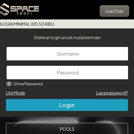
Live Chat
DAN MINIMAL WD 50 RIBU.
Silahkan login untuk mulai bermain
Show Password
Lite Mode
Lupa password?
Login
POOLS