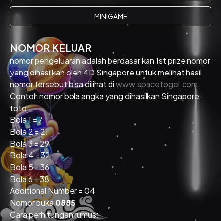
MINIGAME
NOMOR
KELUAR
nomor pengeluaran adalah berdasar kan 1st prize nomor
yang dihasilkan oleh 4D Singapore untuk melihat hasil
nomor tersebut bisa dilihat di
www.spacetogel.com
.
Contoh nomor bola angka yang dihasilkan Singapore
toto:
Bola 1 = 7
Bola 2 = 21
Bola 3 = 29
Bola 4 = 32
Bola 5 = 36
Bola 6 = 38
Additional Number = 04
Nomor buka
0885
Cara perhitungan rumus: