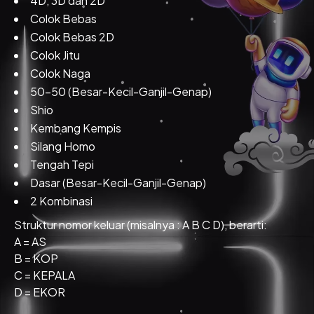
4D, 3D dan 2D
Colok Bebas
Colok Bebas 2D
Colok Jitu
Colok Naga
50-50 (Besar-Kecil-Ganjil-Genap)
Shio
Kembang Kempis
Silang Homo
Tengah Tepi
Dasar (Besar-Kecil-Ganjil-Genap)
2 Kombinasi
Struktur nomor keluar (misalnya : A B C D), berarti:
A = AS
B = KOP
C = KEPALA
D = EKOR