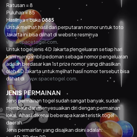
Ratusan = 8
Puluhan = 85
Hasilnya = buka
0885
Untuk melihat hasil dari perputaran nomor untuk toto
Jakarta ini bisa dilihat di website resminya
www.spacetogel.com
.
Untuk togel jenis 4D Jakarta pengeluaran setiap hari
kami mengambil pedoman sebagai nomor pengeluaran
adalah berdasar kan 1st prize nomor yang dihasilkan
oleh 4D Jakarta untuk melihat hasil nomor tersebut bisa
dilihat di
www.spacetogel.com
.
JENIS
PERMAINAN
Jenis permainan togel sudah sangat banyak, sudah
membaur dan menyesuaikan diri dengan permainan
lokal. Alhasil dikenal beberapa karakteristik togel
daerah.
Jenis permainan yang disajikan disini adalah: