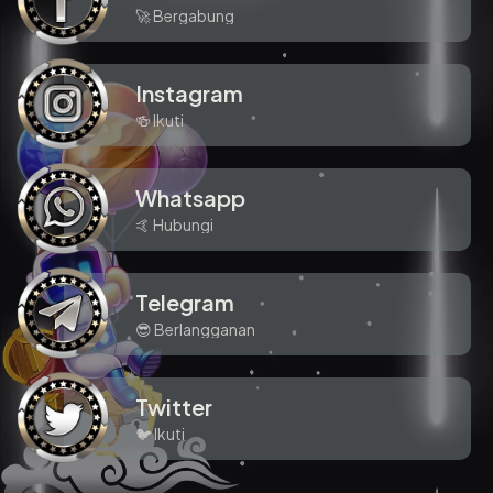
🚀 Bergabung
Instagram
🍻 Ikuti
Whatsapp
🤙 Hubungi
Telegram
😎 Berlangganan
Twitter
🐦 Ikuti