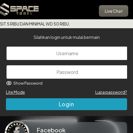
Live Chat
5 RIBU DAN MINIMAL WD 50 RIBU.
Silahkan login untuk mulai bermain
Show Password
Lite Mode
Lupa password?
Login
Facebook